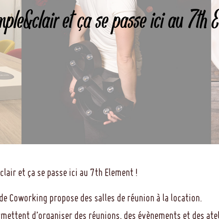
mple&clair et ça se passe ici au 7th 
lair et ça se passe ici au 7th Element !
de Coworking propose des salles de réunion à la location.
rmettent d’organiser des réunions, des évènements et des atel