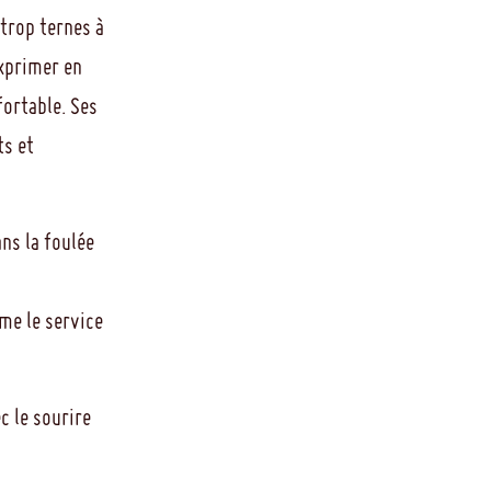
trop ternes à
exprimer en
fortable. Ses
ts et
ns la foulée
ême le service
c le sourire