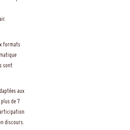
ir.
ux formats
ématique
s sont
adaptées aux
 plus de 7
rticipation
on discours.